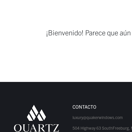
¡Bienvenido! Parece que aún
CONTACTO
luxury@quakerwindows.com
504 Highway 63 SouthFreeburg,