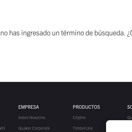
 no has ingresado un término de búsqueda.
EMPRESA
PRODUCTOS
S
Sobre Nosotros
Cityline
Qu
 MO
Quaker Corporate
TimberLine