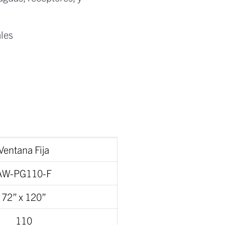
les
Ventana Fija
AW-PG110-F
72” x 120”
110