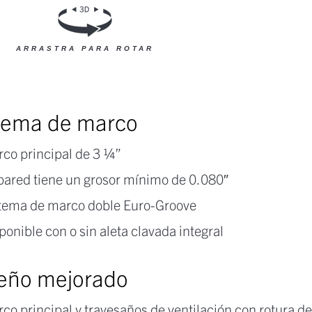
ARRASTRA PARA ROTAR
tema de marco
co principal de 3 ¼”
pared tiene un grosor mínimo de 0.080″
tema de marco doble Euro-Groove
ponible con o sin aleta clavada integral
eño mejorado
co principal y travesaños de ventilación con rotura d