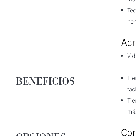
Tec
hen
Acr
Vid
Tie
BENEFICIOS
fac
Tie
má
Con