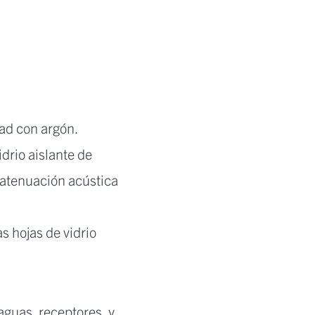
dad con argón.
drio aislante de
 atenuación acústica
s hojas de vidrio
aguas, receptores, y