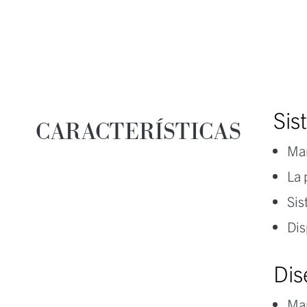
Sis
CARACTERÍSTICAS
Mar
La 
Sis
Dis
Dis
Mar