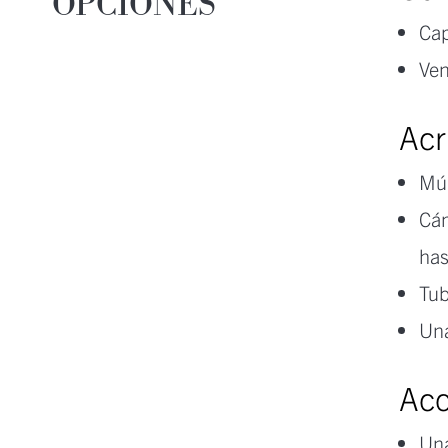
OPCIONES
Cap
Ven
Acr
Múl
Cám
has
Tub
Una
Acc
Una