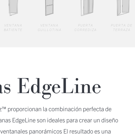
VENTANA
VENTANA
PUERTA
PUERTA DE
BATIENTE
GUILLOTINA
CORREDIZA
TERRAZA
jas EdgeLine
rtz™ proporcionan la combinación perfecta de
tanas EdgeLine son ideales para crear un diseño
 ventanales panorámicos El resultado es una